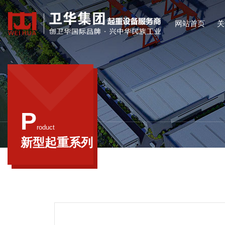
网站首页
关
河南卫华重型机
创新是卫华发展
我公司致力于各
卫华集团始终关
卫华打造了行
我们秉持突破
等多样化
奋
P
roduct
新型起重系列
新型起重系列
智能起重系列