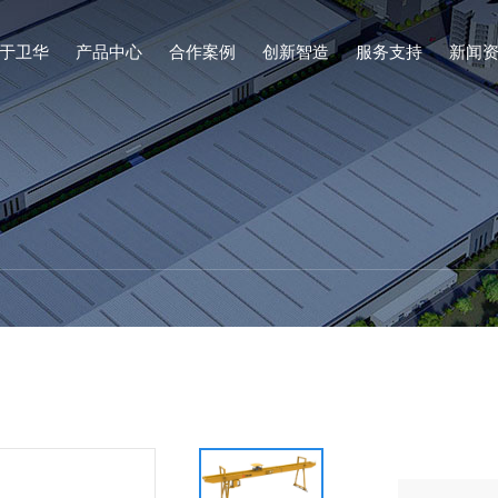
于卫华
产品中心
合作案例
创新智造
服务支持
新闻
关于卫华
产品中心
创新智造
服务支持
新闻资讯
联系我们
械股份有限公司始建于1988年，是以研制桥、门式起重机械、港口机械
的生产力，以创新为抓手，以研发为动能，通过产学研、自主研发、委托
类起重机设备的安装、调试、拆装、改造、维修、保养、验收取证及配件
注您内心深处的需求，不断突破，交出令您惊喜和意外的作品，以服务客
业内门类齐全、品种丰富的起重产品系列，其中包含门式、桥式、新型起
瓶颈，精益求精的精神，专注于创新和推动未来起重市场发展，带你了解
创新研发模式相结合进行智能装备、核心关键零部件、工业智能控制软件
斗目标，热忱欢迎洽谈合作，共创辉煌未来如果您有需要，请与我们联系
息，助力起重行业蓬勃发展，卫华集团期待与您的合作！
务工作，及时、认真、善始善终处理好有关质量问题。
机、散料输送设备等产品为主的大型装备制造企业
列，并且多种产品产销量位居全国同行业前列。
查看全部
查看全部
查看全部
查看全部
查看全部
查看全部
钢铁冶金系列
港口装卸系列