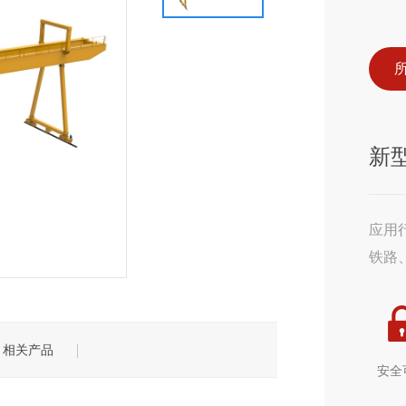
文化
新闻
智造卫华
安装服务
联系方式
社会责任
媒体视角
匠心卫华
售后服务
在线留言
厂容
行业
式系列
通用门式系列
电动葫
新
应用
铁路
相关产品
安全