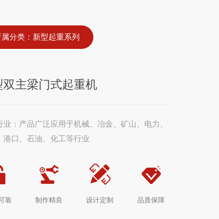
厂貌
资讯
品质卫华
资质荣誉
所属分类：新型起重系列
芦系列
散料输送装卸
型双主梁门式起重机
行业：产品广泛应用于机械、冶金、矿山、电力、
、港口、石油、化工等行业
可靠
制作精良
设计定制
品质保障