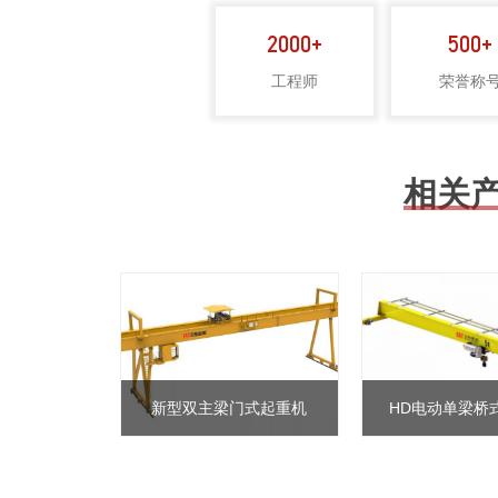
2000+
500+
05
工程师
荣誉称
快速响应
QUICK RESPONSE
相关
动双梁起重机
新型双主梁门式起重机
HD电动单梁桥