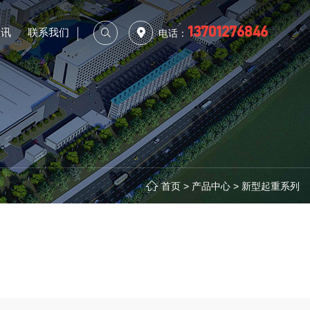
13701276846
资讯
联系我们
电话：
、电动葫芦、减速
研发、联合开发
等一条龙技术服
户，服务社会为
重机等十一个系
更多行业相关信
的研发。
。
首页
>
产品中心
>
新型起重系列
多功能机系列
轨道交通系列